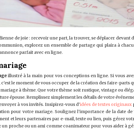
idienne de joie : recevoir une part, la trouver, se déplacer devan
u communion, explorez un ensemble de partage qui plaira à cha
annonce parfait avec en ligne.
 mariage
iage
illustré à la main pour vos conceptions en ligne. Si vous ave
, c’est le moment de vous occuper de la création des faire-parts
e mariage à thème. Que votre thème soit rustique, vintage ou él
future épouse. Remplissez simplement les détails de votre événeme
voyer à vos invités. Insipirez-vous d’
idées de textes originaux
p
tation pour votre mariage. Soulignez l’importance de la date de
lement et leurs partenaires par e-mail, texte ou lien, puis gérez vo
ez un proche ou un ami comme coanimateur pour vous aider à gér