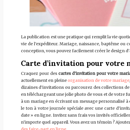
La publication est une pratique qui remplit la vie quot
vie de l’expéditeur. Mariage, naissance, baptême o
conception, vous pouvez facilement créer le design d’
Carte d’invitation pour votre
Craquez pour des
cartes d’invitation pour votre mar
actuellement en pleine
organisation de votre mariage
dizaines d’invitations ou parcourez des collections d
en téléchargeant une jolie photo de vous et de votre 
à un mariage en écrivant un message personnalisé à en
le ton à votre journée spéciale avec une carte d’invi
date » en ligne. Invitez sans frais vos invités officiel
n’importe quel appareil. Vous avez un témoin ? Ajout
des faire-part en ligne
.