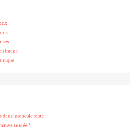
prix
ions
euses
 en image
 unique
s dans une seule tente
mauvaise idée ?