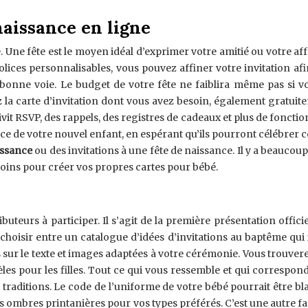
naissance en ligne
ne fête est le moyen idéal d’exprimer votre amitié ou votre affec
ices personnalisables, vous pouvez affiner votre invitation afin
 bonne voie. Le budget de votre fête ne faiblira même pas si 
la carte d’invitation dont vous avez besoin, également gratuite
t RSVP, des rappels, des registres de cadeaux et plus de fonctio
nce de votre nouvel enfant, en espérant qu’ils pourront célébrer 
issance
ou des invitations à une fête de naissance. Il y a beaucoup
besoins pour créer vos propres cartes pour bébé.
buteurs à participer. Il s’agit de la première présentation offici
choisir entre un catalogue d’idées d’invitations au baptême qui 
s sur le texte et images adaptées à votre cérémonie. Vous trouve
es pour les filles. Tout ce qui vous ressemble et qui correspond a
 traditions. Le code de l’uniforme de votre bébé pourrait être 
des ombres printanières pour vos types préférés. C’est une autre