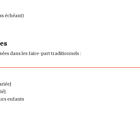
cas échéant)
ues
es dans les faire-part traditionnels :
riée]
ié]
eurs enfants