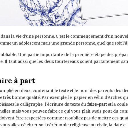
ans la vie d’une personne. C’est le commencement d’un nouvel ép
omme un adolescent mais une grande personne, quel que soit l’âge
oubliable. Une partie importante de la première étape des préparat
é. Il faut aussi que les deux tourtereaux soient parfaitement sa
ire à part
on plié en deux, contenant le texte et le nom des parents des deu
 très bonne qualité. Par exemple, le papier en vélin d’Arches qui 
sissez le calligraphe : l’écriture du texte du
faire-part
et la coul
nelles mais vous pouvez faire ce qui vous plait. Mais pour du cons
vent être respectées comme : n’oubliez pas de mettre ces quatre 
us allez célébrer soit cérémonie religieuse ou civile, la date et 